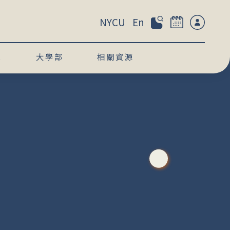
NYCU
En
息
大學部
相關資源
醫
』