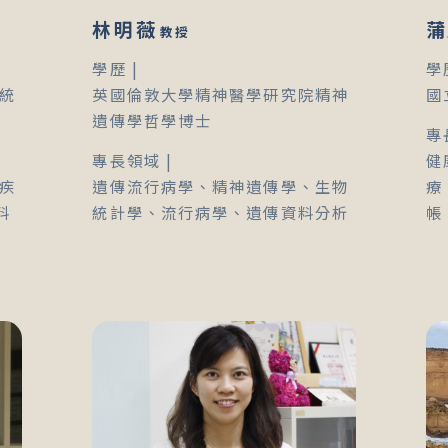
林明薇
蒲
教授
學歷 |
學
統
英國倫敦大學精神醫學研究院精神
國
遺傳學哲學博士
專
專長領域 |
健
疾
遺傳流行病學、精神遺傳學、生物
療
料
統計學、流行病學、遺傳資料分析
帳