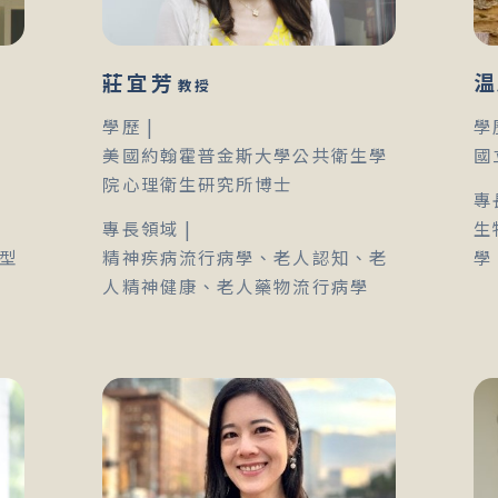
莊宜芳
温
教授
學歷 |
學
美國約翰霍普金斯大學公共衛生學
國
院心理衛生研究所博士
專
專長領域 |
生
型
精神疾病流行病學、老人認知、老
學
人精神健康、老人藥物流行病學