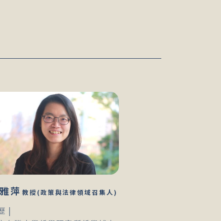
雅萍
教授(政策與法律領域召集人)
歷 |