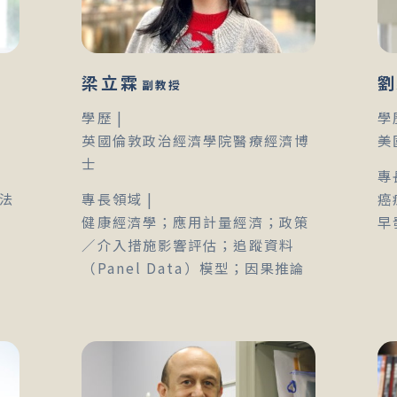
梁立霖
劉
副教授
學歷 |
學
英國倫敦政治經濟學院醫療經濟博
美
士
專
法
專長領域 |
癌
健康經濟學；應用計量經濟；政策
早
／介入措施影響評估；追蹤資料
（Panel Data）模型；因果推論