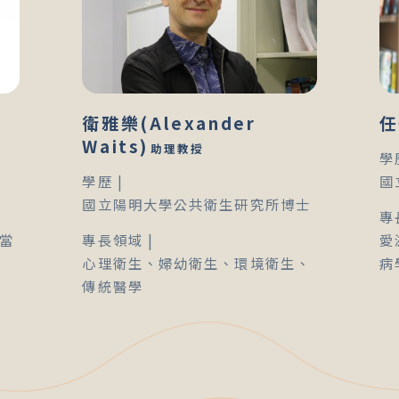
衛雅樂(Alexander
任
Waits)
助理教授
學
學歷 |
國
國立陽明大學公共衛生研究所博士
專
當
專長領域 |
愛
心理衛生、婦幼衛生、環境衛生、
病
傳統醫學