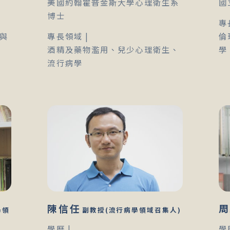
美國約翰霍普金斯大學心理衛生系
國
博士
專
與
專長領域 |
倫
酒精及藥物濫用、兒少心理衛生、
學
流行病學
陳信任
周
學領
副教授(流行病學領域召集人)
學歷 |
學