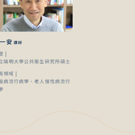
一安
講師
歷 |
立陽明大學公共衛生研究所碩士
長領域 |
滋病流行病學、老人慢性病流行
學