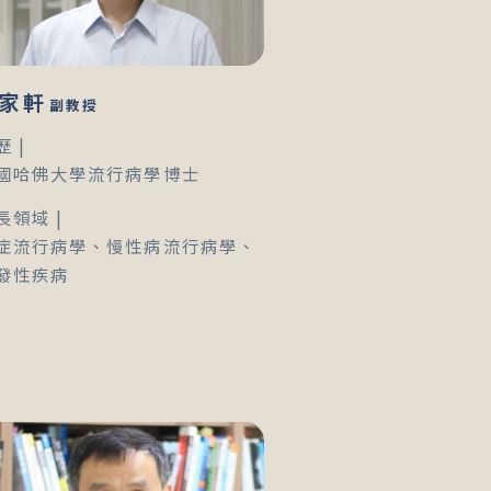
家軒
副教授
歷 |
國哈佛大學流行病學博士
長領域 |
症流行病學、慢性病流行病學、
發性疾病