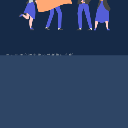
國立陽明交通大學公共衛生研究所
Institute of Public Health, National Yang Ming
Chiao Tung University
國立陽明交通大學醫學系醫學人文暨教育學科
國立陽明交通大學醫學系公共衛生學科
Department of Medical Humanities & Education,
School of Medicine, National Yang Ming Chiao
Tung University
Department of Public Health, School of
Medicine, National Yang Ming Chiao Tung
University